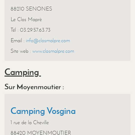
88210 SENONES
Le Clos Maprè
Tél : 03.29.57.63.73
Email :
info@closmalpre.com
Site web :
www.closmalpre.com
Camping
Sur Moyenmoutier :
Camping Vosgina
1 rue de la Cheville
88420 MOYENMOUTIER