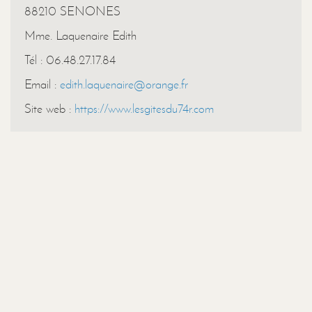
88210 SENONES
Mme. Laquenaire Edith
Tél : 06.48.27.17.84
Email :
edith.laquenaire@orange.fr
Site web :
https://www.lesgitesdu74r.com