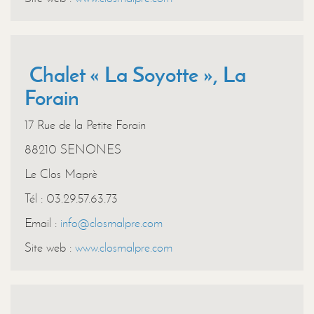
Chalet « La Soyotte », La
Forain
17 Rue de la Petite Forain
88210 SENONES
Le Clos Maprè
Tél : 03.29.57.63.73
Email :
info@closmalpre.com
Site web :
www.closmalpre.com