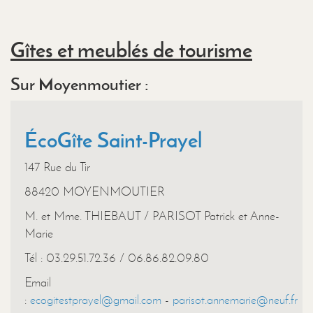
Gîtes et meublés de tourisme
Sur Moyenmoutier :
ÉcoGîte Saint-Prayel
147 Rue du Tir
88420 MOYENMOUTIER
M. et Mme. THIEBAUT / PARISOT Patrick et Anne-
Marie
Tél : 03.29.51.72.36 / 06.86.82.09.80
Email
:
ecogitestprayel@gmail.com
-
parisot.annemarie@neuf.fr