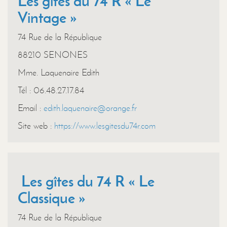
Les gîtes du 74 R « Le
Vintage »
74 Rue de la République
88210 SENONES
Mme. Laquenaire Edith
Tél : 06.48.27.17.84
Email :
edith.laquenaire@orange.fr
Site web :
https://www.lesgitesdu74r.com
Les gîtes du 74 R « Le
Classique »
74 Rue de la République