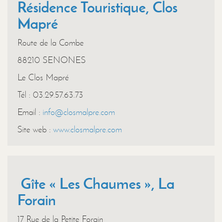
Résidence Touristique, Clos
Mapré
Route de la Combe
88210 SENONES
Le Clos Mapré
Tél : 03.29.57.63.73
Email :
info@closmalpre.com
Site web :
www.closmalpre.com
Gîte « Les Chaumes », La
Forain
17 Rue de la Petite Forain