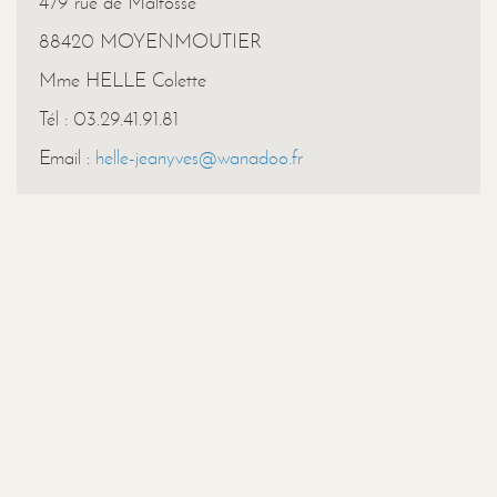
479 rue de Malfosse
88420 MOYENMOUTIER
Mme HELLE Colette
Tél : 03.29.41.91.81
Email :
helle-jeanyves@wanadoo.fr