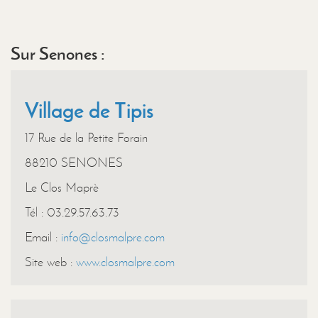
Sur Senones :
Village de Tipis
17 Rue de la Petite Forain
88210 SENONES
Le Clos Maprè
Tél : 03.29.57.63.73
Email :
info@closmalpre.com
Site web :
www.closmalpre.com