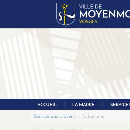
Aller
au
contenu
principal
ACCUEIL
LA MAIRIE
SERVICE
Services aux citoyens
Urbanisme