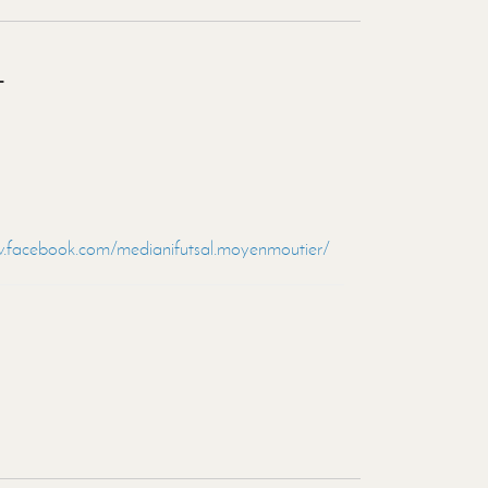
L
.facebook.com/medianifutsal.moyenmoutier/