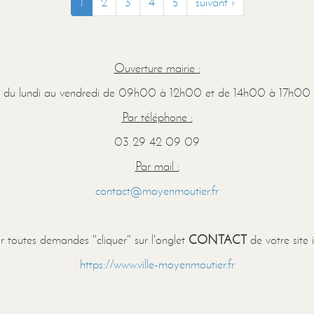
1
2
3
4
5
suivant ›
Ouverture mairie :
du lundi au vendredi de 09h00 à 12h00 et de 14h00 à 17h00
Par téléphone :
03 29 42 09 09
Par mail :
contact@moyenmoutier.fr
r toutes demandes "cliquer" sur l'onglet
CONTACT
de votre site 
https://www.ville-moyenmoutier.fr